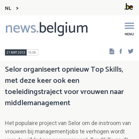
NL
news.
belgium
Main
navigation
MENU
Faceb
Tw
21 MRT 2013
15:05
Selor organiseert opnieuw Top Skills,
met deze keer ook een
toeleidingstraject voor vrouwen naar
middlemanagement
Het populaire project van Selor om de instroom van
vrouwen bij managementjobs te verhogen wordt