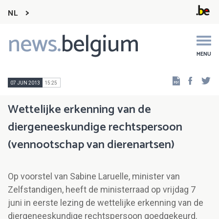
NL
news.
belgium
Main
navigation
MENU
Faceb
Tw
07 JUN 2013
15:25
Wettelijke erkenning van de
diergeneeskundige rechtspersoon
(vennootschap van dierenartsen)
Op voorstel van Sabine Laruelle, minister van
Zelfstandigen, heeft de ministerraad op vrijdag 7
juni in eerste lezing de wettelijke erkenning van de
diergeneeskundige rechtspersoon goedgekeurd.