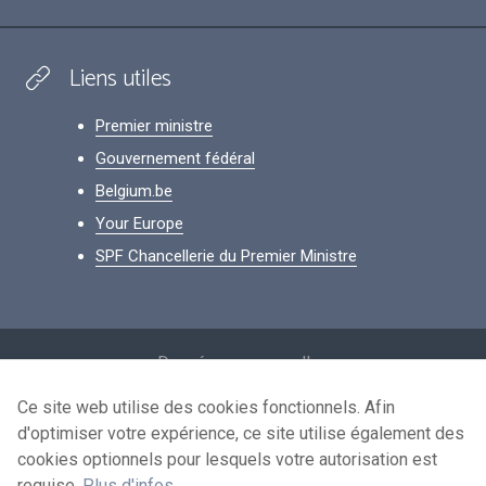
Liens utiles
Premier ministre
Gouvernement fédéral
Belgium.be
Your Europe
SPF Chancellerie du Premier Ministre
Footer
Données personnelles
Conditions de réutilisation
Ce site web utilise des cookies fonctionnels. Afin
d'optimiser votre expérience, ce site utilise également des
Contactez-nous
cookies optionnels pour lesquels votre autorisation est
Accessibilité
requise.
Plus d'infos
.