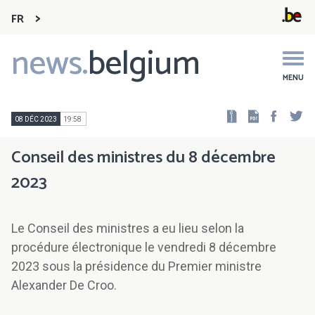
FR
news.
belgium
Main
navigation
MENU
Faceb
Tw
08 DÉC 2023
19:58
Conseil des ministres du 8 décembre
2023
Le Conseil des ministres a eu lieu selon la
procédure électronique le vendredi 8 décembre
2023 sous la présidence du Premier ministre
Alexander De Croo.