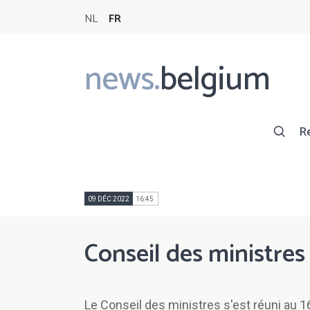
NL
FR
news.
belgium
Main
navigation
R
09 DÉC 2022
16:45
Conseil des ministre
Le Conseil des ministres s'est réuni au 1