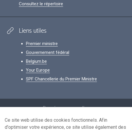
Consultez le répertoire
Liens utiles
Premier ministre
Gouvernement fédéral
Belgium.be
Your Europe
SPF Chancellerie du Premier Ministre
Footer
Données personnelles
Conditions de réutilisation
Ce site web utilise des cookies fonctionnels. Afin
d'optimiser votre expérience, ce site utilise également des
Contactez-nous