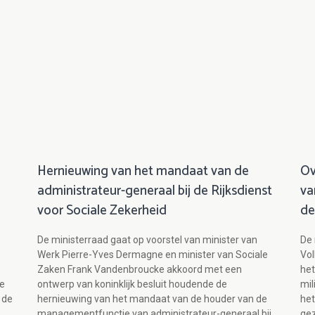
Hernieuwing van het mandaat van de
Ov
administrateur-generaal bij de Rijksdienst
va
voor Sociale Zekerheid
de
De ministerraad gaat op voorstel van minister van
De 
Werk Pierre-Yves Dermagne en minister van Sociale
Vo
Zaken Frank Vandenbroucke akkoord met een
het
de
ontwerp van koninklijk besluit houdende de
mil
 de
hernieuwing van het mandaat van de houder van de
het
managementfunctie van administrateur-generaal bij
gez