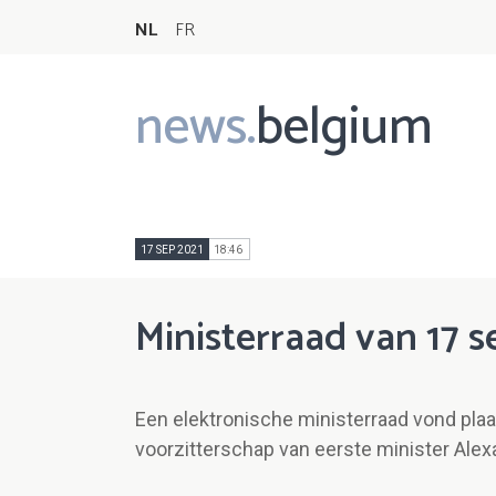
NL
FR
news.
belgium
Main
navigation
17 SEP 2021
18:46
Ministerraad van 17 
Een elektronische ministerraad vond pla
voorzitterschap van eerste minister Alex