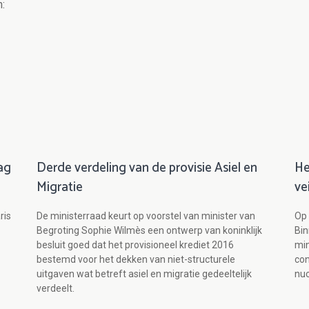
:
ag
Derde verdeling van de provisie Asiel en
He
Migratie
ve
ris
De ministerraad keurt op voorstel van minister van
Op 
Begroting Sophie Wilmès een ontwerp van koninklijk
Bi
besluit goed dat het provisioneel krediet 2016
min
bestemd voor het dekken van niet-structurele
con
uitgaven wat betreft asiel en migratie gedeeltelijk
nuc
verdeelt.