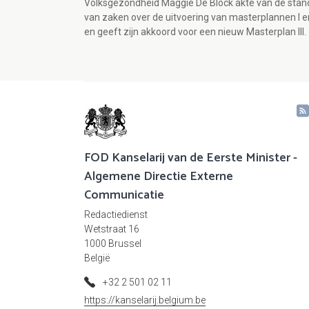
Volksgezondheid Maggie De Block akte van de stan
van zaken over de uitvoering van masterplannen I en
en geeft zijn akkoord voor een nieuw Masterplan III.
FOD Kanselarij van de Eerste Minister -
Algemene Directie Externe
Communicatie
Redactiedienst
Wetstraat 16
1000 Brussel
België
+32 2 501 02 11
https://kanselarij.belgium.be