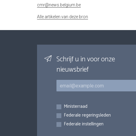
cmr@news.belgium.be
Alle artikelen van deze bron
Schrijf u in voor onze
nieuwsbrief
E-mail
Inschrijvingen
Ministerraad
Federale regeringsleden
Federale instellingen