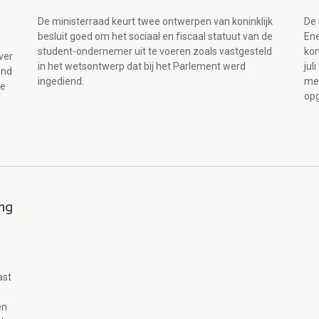
De ministerraad keurt twee ontwerpen van koninklijk
De 
besluit goed om het sociaal en fiscaal statuut van de
Ene
student-ondernemer uit te voeren zoals vastgesteld
kon
ver
in het wetsontwerp dat bij het Parlement werd
jul
ond
ingediend.
mec
de
opg
ing
e
ast
n
en