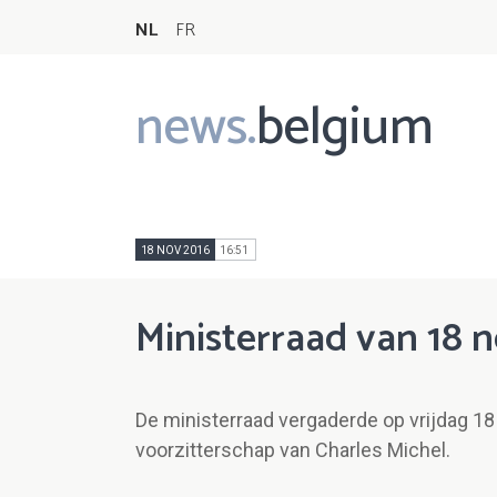
NL
FR
news.
belgium
Main
navigation
18 NOV 2016
16:51
Ministerraad van 18
De ministerraad vergaderde op vrijdag 1
voorzitterschap van Charles Michel.