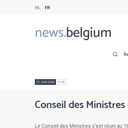
NL
FR
news.
belgium
Main
navigation
R
23 JUIN 2006
17:00
Conseil des Ministres
Le Conseil des Ministres s'est réuni au 16 