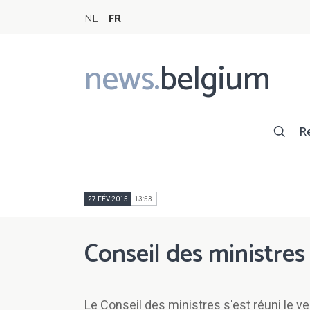
NL
FR
news.
belgium
Main
navigation
R
27 FÉV 2015
13:53
Conseil des ministres
Le Conseil des ministres s'est réuni le ve