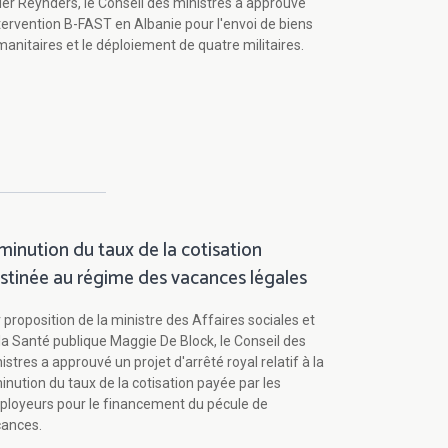
ier Reynders, le Conseil des ministres a approuvé
ntervention B-FAST en Albanie pour l'envoi de biens
anitaires et le déploiement de quatre militaires.
minution du taux de la cotisation
stinée au régime des vacances légales
 proposition de la ministre des Affaires sociales et
la Santé publique Maggie De Block, le Conseil des
istres a approuvé un projet d'arrêté royal relatif à la
inution du taux de la cotisation payée par les
loyeurs pour le financement du pécule de
cances.