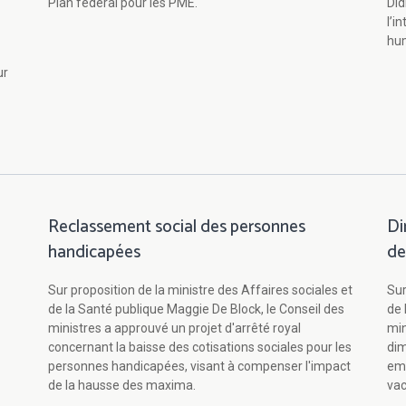
Plan fédéral pour les PME.
Did
l’i
hum
ur
Reclassement social des personnes
Di
handicapées
de
Sur proposition de la ministre des Affaires sociales et
Sur
de la Santé publique Maggie De Block, le Conseil des
de 
ministres a approuvé un projet d'arrêté royal
min
concernant la baisse des cotisations sociales pour les
dim
personnes handicapées, visant à compenser l'impact
emp
de la hausse des maxima.
va