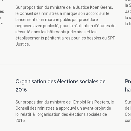
la 
Sur proposition du ministre de la Justice Koen Geens,
ces
Jac
le Conseil des ministres a marqué son accord sur le
e
la 
lancement d’un marché public par procédure
PF
la 
négociée avec publicité, pour la réalisation d’études de
sécurité dans les bâtiments judiciaires et les
établissements pénitentiaires pour les besoins du SPF
Justice.
Organisation des élections sociales de
Pr
2016
ha
Sur proposition du ministre de l'Emploi Kris Peeters, le
Sur
Conseil des ministres a approuvé un avant-projet de
de 
loi relatif à l'organisation des élections sociales de
Con
2016.
con