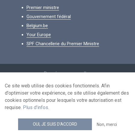
Premier ministre
Gouvernement fédéral
Belgium.be
Your Europe
SPF Chancellerie du Premier Ministre
Footer
Données personnelles
Conditions de réutilisation
Ce site web utilise des cookies fonctionnels. Afin
d'optimiser votre expérience, ce site utilise également des
Contactez-nous
cookies optionnels pour lesquels votre autorisation est
Accessibilité
requise.
Plus d'infos
.
news.belgium flux RSS
OUI, JE SUIS D'ACCORD
Non, merci
© 2026 - news.belgium.be