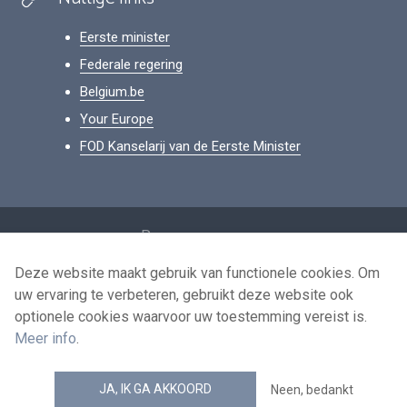
Eerste minister
Federale regering
Belgium.be
Your Europe
FOD Kanselarij van de Eerste Minister
Footer
Persoonsgegevens
Voorwaarden voor het hergebruik
Deze website maakt gebruik van functionele cookies. Om
uw ervaring te verbeteren, gebruikt deze website ook
Contacteer ons
optionele cookies waarvoor uw toestemming vereist is.
Toegankelijkheid
Meer info
.
news.belgium RSS feed
JA, IK GA AKKOORD
Neen, bedankt