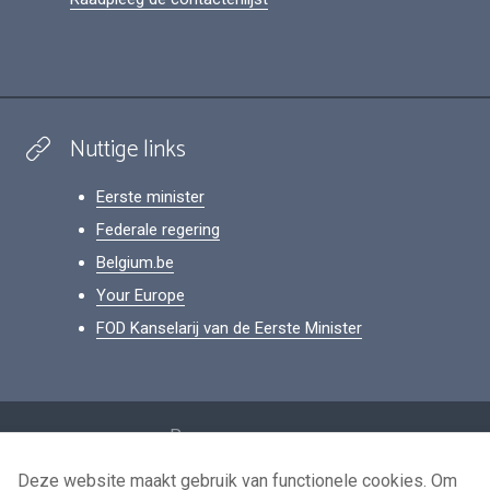
Nuttige links
Eerste minister
Federale regering
Belgium.be
Your Europe
FOD Kanselarij van de Eerste Minister
Footer
Persoonsgegevens
Voorwaarden voor het hergebruik
Deze website maakt gebruik van functionele cookies. Om