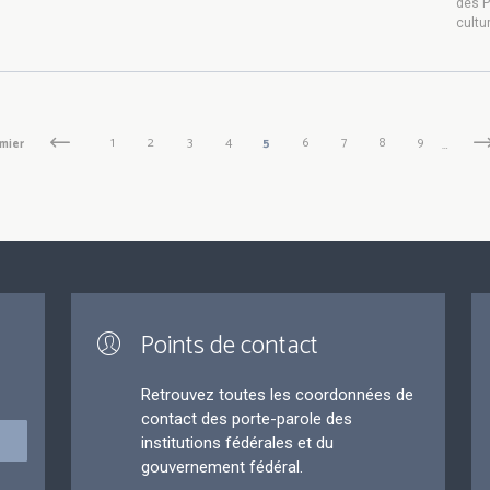
des P
cultu
Page
1
Page
2
Page
3
Page
4
Page
5
Page
6
Page
7
Page
8
Page
9
ière
mier
Page
Previous
…
P
Ne
précédente
su
courante
Points de contact
Retrouvez toutes les coordonnées de
contact des porte-parole des
institutions fédérales et du
gouvernement fédéral.