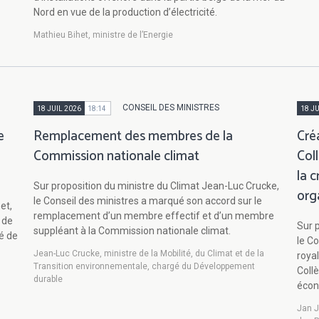
Nord en vue de la production d’électricité.
Mathieu Bihet, ministre de l’Energie
CONSEIL DES MINISTRES
18 JUIL 2026
18:14
18 JU
e
Remplacement des membres de la
Cré
Commission nationale climat
Col
la 
Sur proposition du ministre du Climat Jean-Luc Crucke,
org
le Conseil des ministres a marqué son accord sur le
et,
remplacement d’un membre effectif et d’un membre
 de
Sur 
suppléant à la Commission nationale climat.
hé de
le Co
Jean-Luc Crucke, ministre de la Mobilité, du Climat et de la
royal
Transition environnementale, chargé du Développement
Collè
durable
écon
Jan J