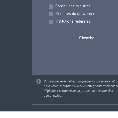
Inscriptions
Conseil des ministres
Membres du gouvernement
Institutions fédérales
Votre adresse e-mail est uniquement conservée et utili
pour votre inscription à la newsletter, conformément a
Règlement européen sur la protection des données
personnelles.
Footer
Données pe