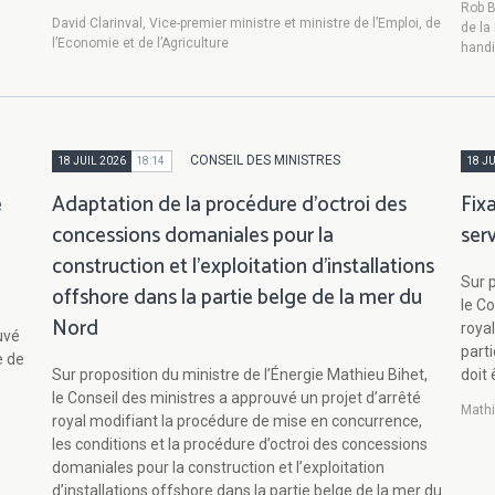
Rob B
David Clarinval, Vice-premier ministre et ministre de l’Emploi, de
de la
l’Economie et de l’Agriculture
handi
CONSEIL DES MINISTRES
18 JUIL 2026
18:14
18 JU
e
Adaptation de la procédure d'octroi des
Fix
concessions domaniales pour la
ser
construction et l'exploitation d’installations
Sur p
offshore dans la partie belge de la mer du
le Co
Nord
roya
uvé
part
e de
Sur proposition du ministre de l’Énergie Mathieu Bihet,
doit 
le Conseil des ministres a approuvé un projet d’arrêté
Mathi
royal modifiant la procédure de mise en concurrence,
les conditions et la procédure d’octroi des concessions
domaniales pour la construction et l’exploitation
d’installations offshore dans la partie belge de la mer du