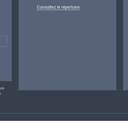
Consultez le répertoire
sée
u
rsonnelles
Conditions de réutilisation
Contactez-nous
A