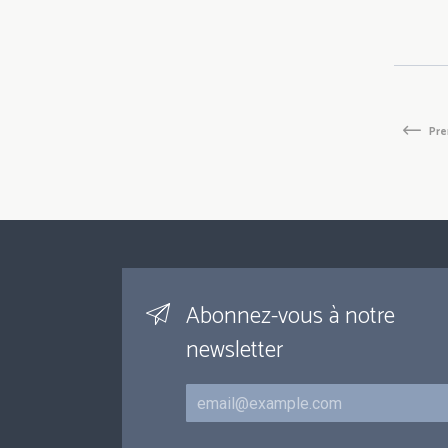
Pagination
Prem
Pre
page
Abonnez-vous à notre
newsletter
Courriel