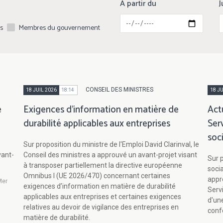
A partir du
J
es
Membres du gouvernement
CONSEIL DES MINISTRES
18 JUIL 2026
18:14
18 JU
e
Exigences d’information en matière de
Act
durabilité applicables aux entreprises
Ser
soc
s
Sur proposition du ministre de l'Emploi David Clarinval, le
vant-
Conseil des ministres a approuvé un avant-projet visant
Sur p
à transposer partiellement la directive européenne
soci
Omnibus I (UE 2026/470) concernant certaines
appro
Mer
exigences d’information en matière de durabilité
Serv
applicables aux entreprises et certaines exigences
d'un
relatives au devoir de vigilance des entreprises en
conf
matière de durabilité.