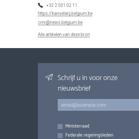
+32 2 501 02 11
https://kanselarij.belgium.be
cmr@news.belgium.be
Alle artikelen van deze bron
Schrijf u in voor onze
nieuwsbrief
E-mail
Inschrijvingen
Ministerraad
Federale regeringsleden