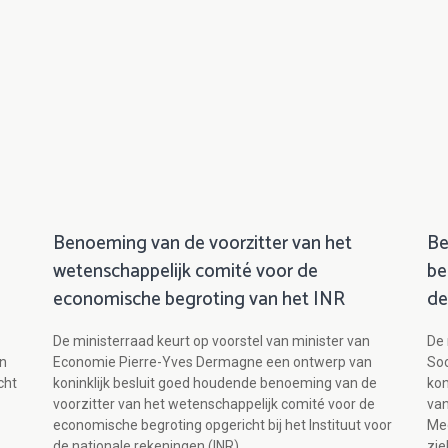
Benoeming van de voorzitter van het
Be
wetenschappelijk comité voor de
be
economische begroting van het INR
de
De ministerraad keurt op voorstel van minister van
De 
en
Economie Pierre-Yves Dermagne een ontwerp van
So
cht
koninklijk besluit goed houdende benoeming van de
kon
voorzitter van het wetenschappelijk comité voor de
van
economische begroting opgericht bij het Instituut voor
Med
de nationale rekeningen (INR).
zie