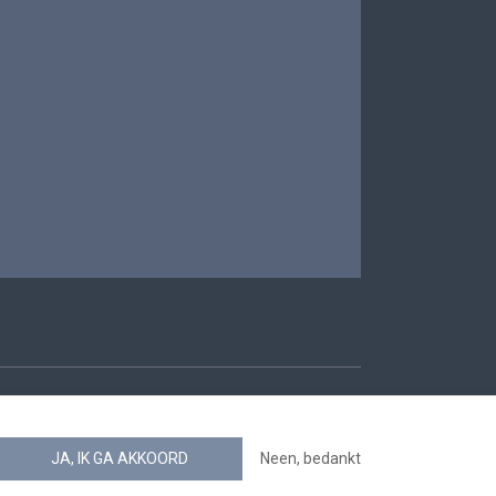
oegankelijkheid
JA, IK GA AKKOORD
Neen, bedankt
news.belgium RSS feed