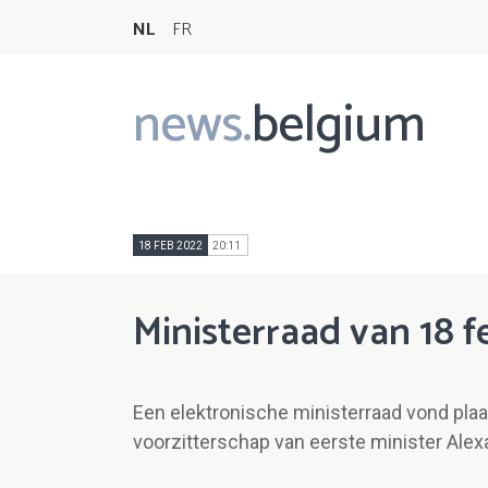
NL
FR
news.
belgium
Main
navigation
18 FEB 2022
20:11
Ministerraad van 18 f
Een elektronische ministerraad vond plaa
voorzitterschap van eerste minister Alex