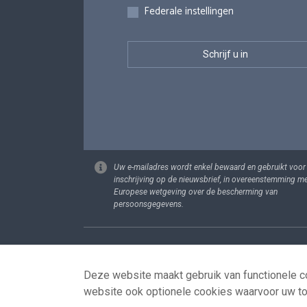
Federale instellingen
Uw e-mailadres wordt enkel bewaard en gebruikt voor
inschrijving op de nieuwsbrief, in overeenstemming m
Europese wetgeving over de bescherming van
persoonsgegevens.
Footer
Persoonsgege
Deze website maakt gebruik van functionele co
website ook optionele cookies waarvoor uw t
© 2026 - news.belgium.be