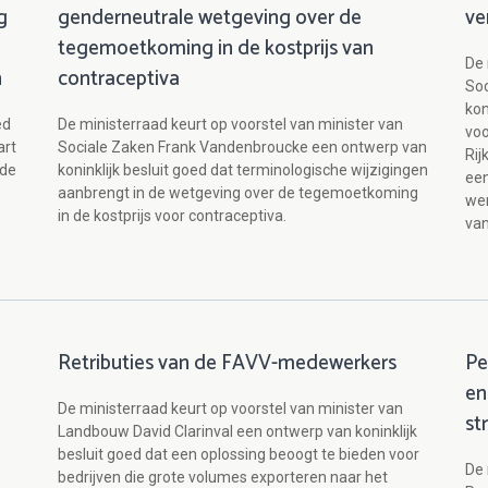
g
genderneutrale wetgeving over de
ve
tegemoetkoming in de kostprijs van
De 
n
contraceptiva
So
kon
ed
De ministerraad keurt op voorstel van minister van
voo
art
Sociale Zaken Frank Vandenbroucke een ontwerp van
Rij
 de
koninklijk besluit goed dat terminologische wijzigingen
een
aanbrengt in de wetgeving over de tegemoetkoming
wer
in de kostprijs voor contraceptiva.
van
Retributies van de FAVV-medewerkers
Pe
en
De ministerraad keurt op voorstel van minister van
st
Landbouw David Clarinval een ontwerp van koninklijk
besluit goed dat een oplossing beoogt te bieden voor
De 
bedrijven die grote volumes exporteren naar het