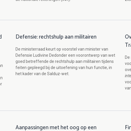
d
Defensie: rechtshulp aan militairen
Ov
Tr
De ministerraad keurt op voorstel van minister van
Defensie Ludivine Dedonder een voorontwerp van wet
De 
goed betreffende de rechtshulp aan militairen tijdens
voo
an
feiten gepleegd bij de uitoefening van hun functie, in
ov
het kader van de Salduz-wet.
int
an
voo
or
van
Aanpassingen met het oog op een
Fi