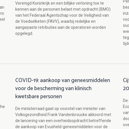
Pen
Verenigd Koninkrijk en een billijke verloning toe te
van
bes
kennen aan de personen belast met opdracht (BMO)
ers
inz
van het Federaal Agentschap voor de Veiligheid van
eel
voo
de Voedselketen (FAVV), waarbij redelijke en
oud
aangepaste retributies aan de operatoren worden
wer
opgelegd.
teg
tij
COVID-19: aankoop van geneesmiddelen
Ci
voor de bescherming van klinisch
2
kwetsbare personen
De 
che
Eco
De ministerraad gaat op voorstel van minister van
va
Volksgezondheid Frank Vandenbroucke akkoord met
doo
de lancering van een overheidsopdracht betreffende
ov
de aankoop van Evusheld-geneesmiddelen voor de