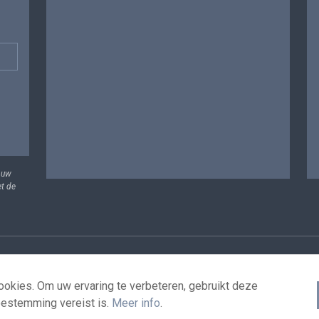
 uw
et de
vens
Voorwaarden voor het hergebruik
Contacteer ons
T
okies. Om uw ervaring te verbeteren, gebruikt deze
oestemming vereist is.
Meer info
.