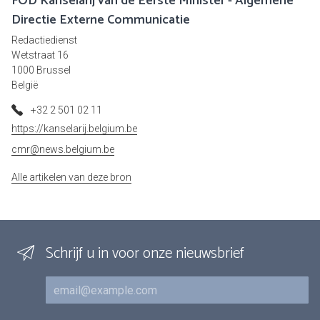
FOD Kanselarij van de Eerste Minister - Algemene
Directie Externe Communicatie
Redactiedienst
Wetstraat 16
1000 Brussel
België
+32 2 501 02 11
https://kanselarij.belgium.be
cmr@news.belgium.be
Alle artikelen van deze bron
Schrijf u in voor onze nieuwsbrief
E-mail