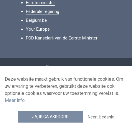
Eerste minister
Federale regering
Belgium.be
Your Europe
FOD Kanselarij van de Eerste Minister
Footer
Persoonsgegevens
Voorwaarden voor het hergebruik
Deze website maakt gebruik van functionele cookies. Om
uw ervaring te verbeteren, gebruikt deze website ook
Contacteer ons
optionele cookies waarvoor uw toestemming vereist is.
Toegankelijkheid
Meer info
.
news.belgium RSS feed
JA, IK GA AKKOORD
Neen, bedankt
© 2026 - news.belgium.be