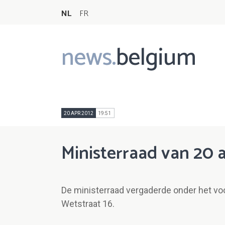
NL
FR
news.
belgium
Main
navigation
20 APR 2012
19:51
Ministerraad van 20 a
De ministerraad vergaderde onder het voo
Wetstraat 16.