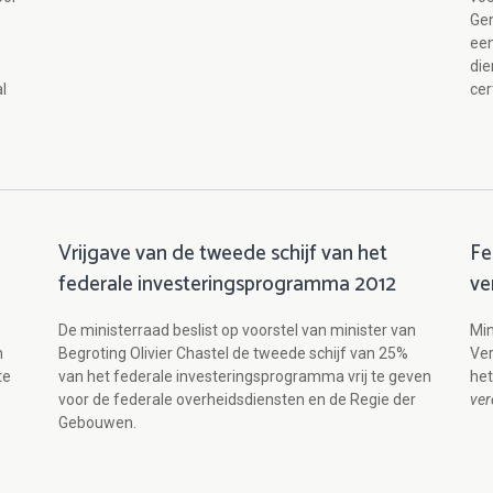
Ge
een
die
l
cer
Vrijgave van de tweede schijf van het
Fe
federale investeringsprogramma 2012
ve
De ministerraad beslist op voorstel van minister van
Min
n
Begroting Olivier Chastel de tweede schijf van 25%
Ver
te
van het federale investeringsprogramma vrij te geven
het
voor de federale overheidsdiensten en de Regie der
ver
Gebouwen.