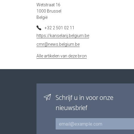
Wetstraat 16
1000 Brussel
België
+32 2 501 02 11
https://kanselarij.belgium.be
cmr@news.belgium.be
Alle artikelen van deze bron
Schrijf u in voor onze
nieuwsbrief
E-mail