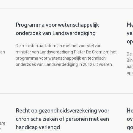
Programma voor wetenschappelijk
Me
onderzoek van Landsverdediging
ve
op
De ministerraad stemt in met het voorstel van
een
minister van Landsverdediging Pieter De Crem om het
De 
programma voor wetenschappelijk en technisch
Bin
onderzoek van Landsverdediging in 2012 uit voeren.
aan
ope
Recht op gezondheidsverzekering voor
He
chronische zieken of personen met een
ov
ere
handicap verlengd
go
*.