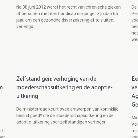
Na 30 juni 2012 wordt het recht van chronische zieken
De 
of personen met een handicap die jonger zijn dan 65
Pe
jaar, om een gezondheidsverzekering af te sluiten,
voo
verlengd
bes
het
wer
Zelfstandigen: verhoging van de
Ee
in
moederschapsuitkering en de adoptie-
ve
uitkering
Ag
Ge
De ministerraad keurt twee ontwerpen van koninklijk
besluit goed* die de moederschapsuitkering en de
Min
adoptie-uitkering voor zelfstandigen verhogen.
Vol
eft
min
oor
voo