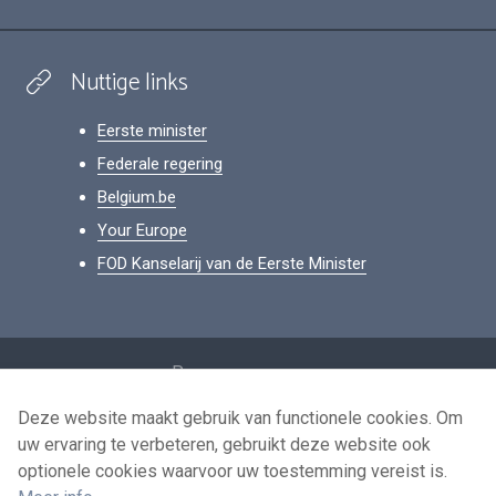
Nuttige links
Eerste minister
Federale regering
Belgium.be
Your Europe
FOD Kanselarij van de Eerste Minister
Footer
Persoonsgegevens
Voorwaarden voor het hergebruik
Deze website maakt gebruik van functionele cookies. Om
uw ervaring te verbeteren, gebruikt deze website ook
Contacteer ons
optionele cookies waarvoor uw toestemming vereist is.
Toegankelijkheid