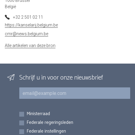
1000 Brussel
België
+32 2 501 02 11
https://kanselarij.belgium.be
cmr@news.belgium.be
Alle artikelen van deze bron
Schrijf u in voor onze nieuwsbrief
E-mail
Inschrijvingen
Ministerraad
Federale regeringsleden
Federale instellingen