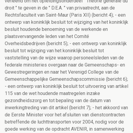
verleend om het opleidingsonderdeel " Théorie générale du
droit " te geven in de " D.E.A. " van privaatrecht, aan de
Rechtsfaculteit van Saint-Maur (Paris XII) (bericht 4); - een
ontwerp van koninklijk besluit tot wijziging van het koninklijk
besluit houdende benoeming van de werkende en
plaatsvervangende leden van het Comité
Overheidsbedrijven (bericht 5); - een ontwerp van koninklijk
besluit tot wijziging van het koninklijk besluit tot
vaststelling van de wijze waarop personeelsleden van de
federale ministeries overgaan naar de Gemeenschaps- en
Gewestregeringen en naar het Verenigd College van de
Gemeenschappelijke Gemeenschapscommissie (bericht 6);
- een ontwerp van koninklijk besluit tot uitvoering van artikel
115 van de wet houdende maatregelen inzake
gezondheidszorg en tot bepaling van de datum van
inwerkingtreding van dit artikel (bericht 7); - het akkoord van
de Eerste Minister voor het afsluiten van dienstcontracten
betreffende de luchttransporten voor 2004, nodig voor de
goede werking van de opdracht AVENIR, in samenwerking