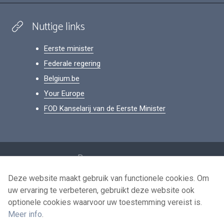
Nuttige links
Eerste minister
Federale regering
Belgium.be
Your Europe
FOD Kanselarij van de Eerste Minister
Footer
Persoonsgegevens
Voorwaarden voor het hergebruik
Deze website maakt gebruik van functionele cookies. Om
uw ervaring te verbeteren, gebruikt deze website ook
Contacteer ons
optionele cookies waarvoor uw toestemming vereist is.
Toegankelijkheid
Meer info
.