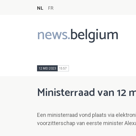
NL
FR
news.
belgium
Main
navigation
12 MEI 2023
15:57
Ministerraad van 12 
Een ministerraad vond plaats via elektro
voorzitterschap van eerste minister Alex