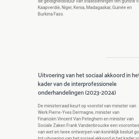
de geldigheidsduur van staatsleningen ten gunste 
Kaapverdië, Niger, Kenia, Madagaskar, Guinée en
Burkina Faso.
Uitvoering van het sociaal akkoord in he
kader van de interprofessionele
onderhandelingen (2023-2024)
De ministerraad keurt op voorstel van minister van
Werk Pierre-Yves Dermagne, minister van
Financiën Vincent Van Peteghem en minister van
Sociale Zaken Frank Vandenbroucke een voorontw
van wet en twee ontwerpen van koninklijk besluit g
tot uitvoering van het sociaal akkoord in het kader v