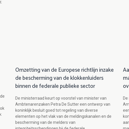
:
Omzetting van de Europese richtlijn inzake
Aa
de bescherming van de klokkenluiders
ma
binnen de federale publieke sector
ov
 de
De ministerraad keurt op voorstel van minister van
De 
Ambtenarenzaken Petra De Sutter een ontwerp van
Amb
ook
koninklijk besluit goed tot regeling van diverse
een
k
elementen op het vlak van de meldingskanalen en de
kon
bescherming van de melders van
aan
integriteitsschendingen bij de federale
ma