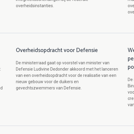
overheidsinstanties.
ove
ove
Overheidsopdracht voor Defensie
We
pe
De ministerraad gaat op voorstel van minister van
po
t
Defensie Ludivine Dedonder akkoord met het lanceren
van een overheidsopdracht voor de realisatie van een
De 
nieuw gebouw voor de duikers en
Bin
id
gevechtszwemmers van Defensie.
voo
cre
van