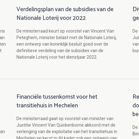
Verdelingsplan van de subsidies van de
Di
Nationale Loterij voor 2022
ge
ris
De ministerraad keurt op voorstel van Vincent Van
De 
van
Peteghem, minister belast met de Nationale Loterij,
Jus
iten
een ontwerp van koninklijk besluit goed over de
van
t
definitieve verdeling van de subsidies van de
bur
Nationale Loterij voor het dienstjaar 2022.
Financiële tussenkomst voor het
Re
transitiehuis in Mechelen
do
be
De ministerraad gaat op voorstel van minister van
Justitie Vincent Van Quickenborne akkoord met de
De 
van
verlenging van de exploitatie van het transitiehuis in
Bin
Mechelen en keurt in dit kader ook een ontwerp van