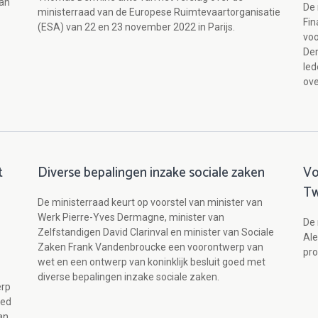
van
De 
ministerraad van de Europese Ruimtevaartorganisatie
Fin
(ESA) van 22 en 23 november 2022 in Parijs.
voo
Der
led
ove
t
Diverse bepalingen inzake sociale zaken
Vo
Tw
De ministerraad keurt op voorstel van minister van
Werk Pierre-Yves Dermagne, minister van
De 
Zelfstandigen David Clarinval en minister van Sociale
Ale
Zaken Frank Vandenbroucke een voorontwerp van
pr
wet en een ontwerp van koninklijk besluit goed met
diverse bepalingen inzake sociale zaken.
erp
oed
an