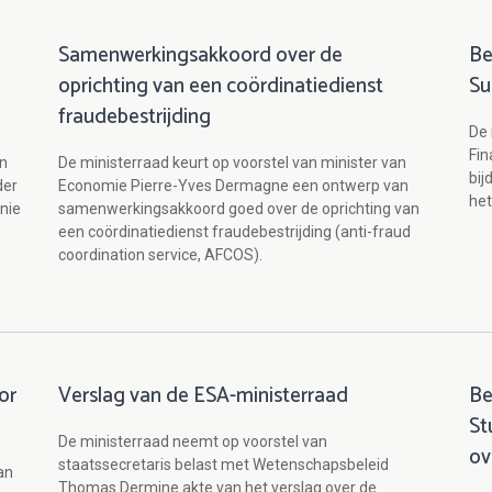
Samenwerkingsakkoord over de
Be
oprichting van een coördinatiedienst
Su
fraudebestrijding
De 
Fin
an
De ministerraad keurt op voorstel van minister van
bij
der
Economie Pierre-Yves Dermagne een ontwerp van
het
nie
samenwerkingsakkoord goed over de oprichting van
een coördinatiedienst fraudebestrijding (anti-fraud
coordination service, AFCOS).
or
Verslag van de ESA-ministerraad
Be
St
De ministerraad neemt op voorstel van
ov
staatssecretaris belast met Wetenschapsbeleid
an
Thomas Dermine akte van het verslag over de