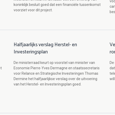
voo
koninklijk besluit goed dat een financiële tussenkomst
cam
voorziet voor dit project.
bes
Halfjaarlijks verslag Herstel- en
Ve
Investeringsplan
ro
De ministerraad keurt op voorstel van minister van
De 
et
Economie Pierre-Yves Dermagne en staatssecretaris
dat
voor Relance en Strategische Investeringen Thomas
te
Dermine het halfjaarlijkse verslag over de uitvoering
wil
van het Herstel- en Investeringsplan goed.